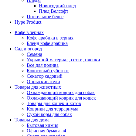
Пледы
Новогодний плед
Плед Велсофт
Постельное белье
Hype Product
Кофе в зернах
Кофе арабика в зернах
Бленд кофе арабика
Сад и огород
Семена
Укрывной материал, сетки, пленки
Все для полива
Кокосовый субстрат
Секатор садовый
Опрыскиватели
Товары для животных
Охлаждающий коврик для собак
Охлаждающий коврик для кошек
Товары для кошек и котов
Коврики для террариума
Сухой корм для собак
Товары для дома
Бытовая химия
Офисная бумага а4