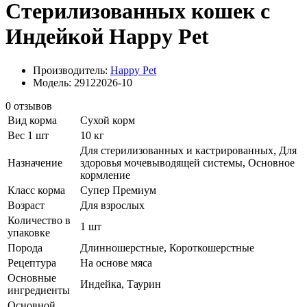
Стерилизованных кошек с
Индейкой Happy Pet
Производитель:
Happy Pet
Модель: 29122026-10
0 отзывов
Вид корма
Сухой корм
Вес 1 шт
10 кг
Для стерилизованных и кастрированных, Для
Назначение
здоровья мочевыводящей системы, Основное
кормление
Класс корма
Супер Премиум
Возраст
Для взрослых
Количество в
1 шт
упаковке
Порода
Длинношерстные, Короткошерстные
Рецептура
На основе мяса
Основные
Индейка, Таурин
ингредиенты
Основной