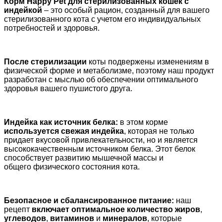
Корм Happy Pet для стерилизованных кошек с
индейкой
– это особый рацион, созданный для вашего
стерилизованного кота с учетом его индивидуальных
потребностей и здоровья.
После стерилизац
ии
коты подвержены изменениям в
физической форме и метаболизме, поэтому наш продукт
разработан с мыслью об обеспечении оптимального
здоровья вашего пушистого друга.
Индейка как источник белка:
в этом корме
используется свежая индейка
, которая не только
придает вкусовой привлекательности, но и является
высококачественным источником белка. Этот белок
способствует развитию мышечной массы и
общего физического состояния кота.
Безопасное и сбалансированное питание:
наш
рецепт
включает оптимальное количество жиров
,
углеводов
,
витаминов
и
минералов
, которые