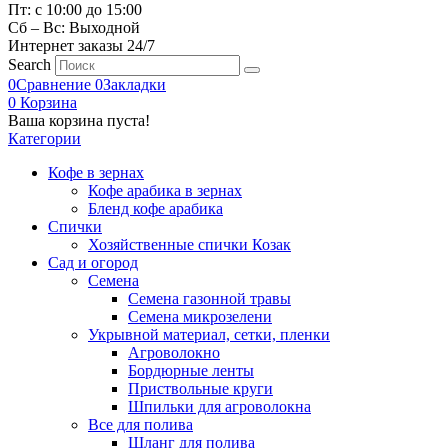
Пт: с 10:00 до 15:00
Сб – Вс: Выходной
Интернет заказы 24/7
Search
0
Сравнение
0
Закладки
0
Корзина
Ваша корзина пуста!
Категории
Кофе в зернах
Кофе арабика в зернах
Бленд кофе арабика
Спички
Хозяйственные спички Козак
Сад и огород
Семена
Семена газонной травы
Семена микрозелени
Укрывной материал, сетки, пленки
Агроволокно
Бордюрные ленты
Приствольные круги
Шпильки для агроволокна
Все для полива
Шланг для полива