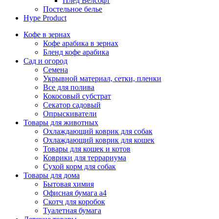
Плед Велсофт
Постельное белье
Hype Product
Кофе в зернах
Кофе арабика в зернах
Бленд кофе арабика
Сад и огород
Семена
Укрывной материал, сетки, пленки
Все для полива
Кокосовый субстрат
Секатор садовый
Опрыскиватели
Товары для животных
Охлаждающий коврик для собак
Охлаждающий коврик для кошек
Товары для кошек и котов
Коврики для террариума
Сухой корм для собак
Товары для дома
Бытовая химия
Офисная бумага а4
Скотч для коробок
Туалетная бумага