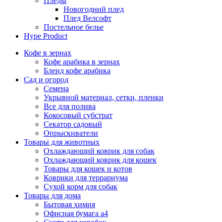
Пледы
Новогодний плед
Плед Велсофт
Постельное белье
Hype Product
Кофе в зернах
Кофе арабика в зернах
Бленд кофе арабика
Сад и огород
Семена
Укрывной материал, сетки, пленки
Все для полива
Кокосовый субстрат
Секатор садовый
Опрыскиватели
Товары для животных
Охлаждающий коврик для собак
Охлаждающий коврик для кошек
Товары для кошек и котов
Коврики для террариума
Сухой корм для собак
Товары для дома
Бытовая химия
Офисная бумага а4