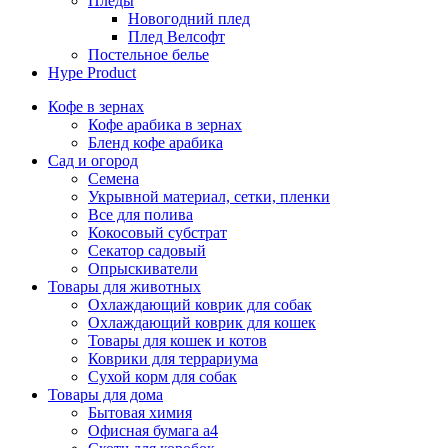
Пледы
Новогодний плед
Плед Велсофт
Постельное белье
Hype Product
Кофе в зернах
Кофе арабика в зернах
Бленд кофе арабика
Сад и огород
Семена
Укрывной материал, сетки, пленки
Все для полива
Кокосовый субстрат
Секатор садовый
Опрыскиватели
Товары для животных
Охлаждающий коврик для собак
Охлаждающий коврик для кошек
Товары для кошек и котов
Коврики для террариума
Сухой корм для собак
Товары для дома
Бытовая химия
Офисная бумага а4