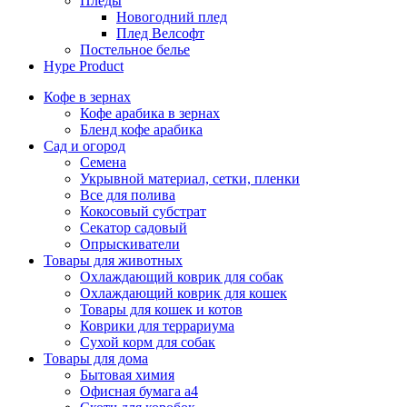
Пледы
Новогодний плед
Плед Велсофт
Постельное белье
Hype Product
Кофе в зернах
Кофе арабика в зернах
Бленд кофе арабика
Сад и огород
Семена
Укрывной материал, сетки, пленки
Все для полива
Кокосовый субстрат
Секатор садовый
Опрыскиватели
Товары для животных
Охлаждающий коврик для собак
Охлаждающий коврик для кошек
Товары для кошек и котов
Коврики для террариума
Сухой корм для собак
Товары для дома
Бытовая химия
Офисная бумага а4