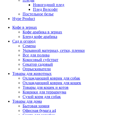
Пледы
Новогодний плед
Плед Велсофт
Постельное белье
Hype Product
Кофе в зернах
Кофе арабика в зернах
Бленд кофе арабика
Сад и огород
Семена
Укрывной материал, сетки, пленки
Все для полива
Кокосовый субстрат
Секатор садовый
Опрыскиватели
Товары для животных
Охлаждающий коврик для собак
Охлаждающий коврик для кошек
Товары для кошек и котов
Коврики для террариума
Сухой корм для собак
Товары для дома
Бытовая химия
Офисная бумага а4