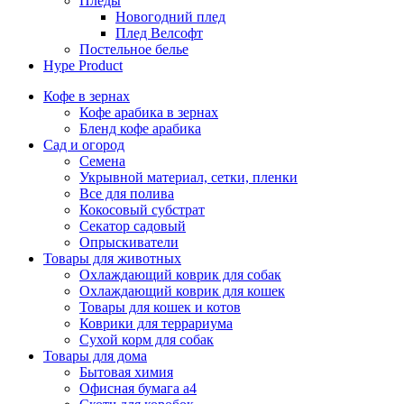
Пледы
Новогодний плед
Плед Велсофт
Постельное белье
Hype Product
Кофе в зернах
Кофе арабика в зернах
Бленд кофе арабика
Сад и огород
Семена
Укрывной материал, сетки, пленки
Все для полива
Кокосовый субстрат
Секатор садовый
Опрыскиватели
Товары для животных
Охлаждающий коврик для собак
Охлаждающий коврик для кошек
Товары для кошек и котов
Коврики для террариума
Сухой корм для собак
Товары для дома
Бытовая химия
Офисная бумага а4