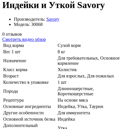
Индейки и Уткой Savory
Производитель:
Savory
Модель: 30068
0 отзывов
Смотреть видео обзор
Вид корма
Сухой корм
Вес 1 шт
8 кг
Для требовательных, Основное
Назначение
кормление
Класс корма
Холистик
Возраст
Для взрослых, Для пожилых
Количество в упаковке
1 шт
Длинношерстные,
Порода
Короткошерстные
Рецептура
На основе мяса
Основные ингредиенты
Индейка, Утка, Таурин
Другие особенности
Для иммунитета
Основной источник белка
Индейка
Дополнительный
Утка