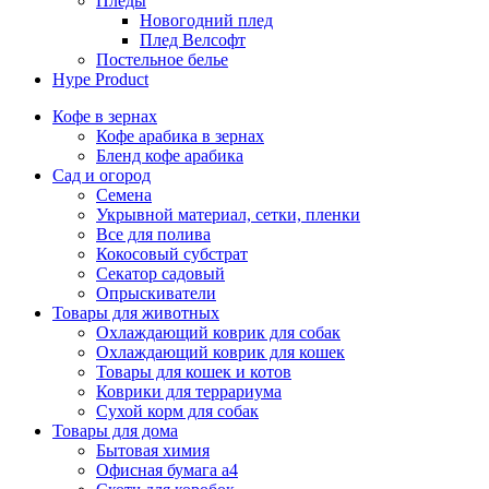
Пледы
Новогодний плед
Плед Велсофт
Постельное белье
Hype Product
Кофе в зернах
Кофе арабика в зернах
Бленд кофе арабика
Сад и огород
Семена
Укрывной материал, сетки, пленки
Все для полива
Кокосовый субстрат
Секатор садовый
Опрыскиватели
Товары для животных
Охлаждающий коврик для собак
Охлаждающий коврик для кошек
Товары для кошек и котов
Коврики для террариума
Сухой корм для собак
Товары для дома
Бытовая химия
Офисная бумага а4