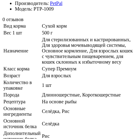
Производитель:
PetPal
Модель: PTP-1009
0 отзывов
Вид корма
Сухой корм
Вес 1 шт
500 г
Для стерилизованных и кастрированных,
Для здоровья мочевыводящей системы,
Назначение
Основное кормление, Для взрослых кошек
с чувствительным пищеварением, для
кошек склонных к избыточному весу
Класс корма
Супер Премиум
Возраст
Для взрослых
Количество в
1 шт
упаковке
Порода
Длинношерстные, Короткошерстные
Рецептура
На основе рыбы
Основные
Селёдка, Рис
ингредиенты
Основной
Селёдка
источник белка
Дополнительный
Рис
источник белка