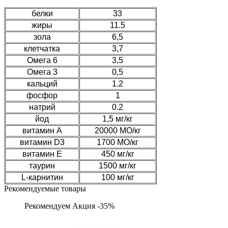
белки
33
жиры
11.5
зола
6,5
клетчатка
3,7
Омега 6
3,5
Омега 3
0,5
кальций
1.2
фосфор
1
натрий
0.2
йод
1,5 мг/кг
витамин А
20000 МО/кг
витамин D3
1700 МО/кг
витамин Е
450 мг/кг
таурин
1500 мг/кг
L-карнитин
100 мг/кг
Рекомендуемые товары
Рекомендуем
Акция -35%