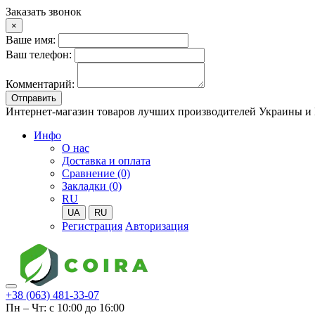
Заказать звонок
×
Ваше имя:
Ваш телефон:
Комментарий:
Отправить
Интернет-магазин товаров лучших производителей Украины и
Инфо
О нас
Доставка и оплата
Сравнение (0)
Закладки (0)
RU
UA
RU
Регистрация
Авторизация
Toggle
+38 (063) 481-33-07
mobile
Пн – Чт: с 10:00 до 16:00
menu