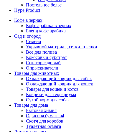
Постельное белье
Hype Product
Кофе в зернах
Кофе арабика в зернах
Бленд кофе арабика
Сад и огород
Семена
Укрывной материал, сетки, пленки
Все для полива
Кокосовый субстрат
Секатор садовый
Опрыскиватели
Товары для животных
Охлаждающий коврик для собак
Охлаждающий коврик для кошек
Товары для кошек и котов
Коврики для террариума
Сухой корм для собак
Товары для дома
Бытовая химия
Офисная бумага а4
Скотч для коробок
Туалетная бумага
Детские товары