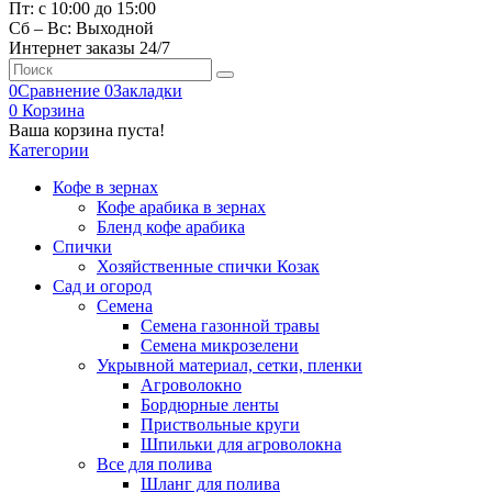
Пт: с 10:00 до 15:00
Сб – Вс: Выходной
Интернет заказы 24/7
Search
0
Сравнение
0
Закладки
0
Корзина
Ваша корзина пуста!
Категории
Кофе в зернах
Кофе арабика в зернах
Бленд кофе арабика
Спички
Хозяйственные спички Козак
Сад и огород
Семена
Семена газонной травы
Семена микрозелени
Укрывной материал, сетки, пленки
Агроволокно
Бордюрные ленты
Приствольные круги
Шпильки для агроволокна
Все для полива
Шланг для полива