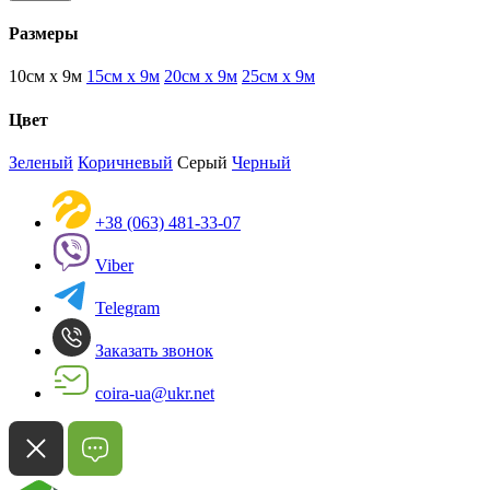
Размеры
10см х 9м
15см х 9м
20см х 9м
25см х 9м
Цвет
Зеленый
Коричневый
Серый
Черный
+38 (063) 481-33-07
Viber
Telegram
Заказать звонок
coira-ua@ukr.net