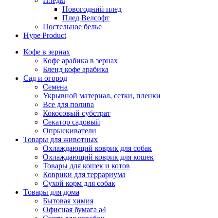
Пледы
Новогодний плед
Плед Велсофт
Постельное белье
Hype Product
Кофе в зернах
Кофе арабика в зернах
Бленд кофе арабика
Сад и огород
Семена
Укрывной материал, сетки, пленки
Все для полива
Кокосовый субстрат
Секатор садовый
Опрыскиватели
Товары для животных
Охлаждающий коврик для собак
Охлаждающий коврик для кошек
Товары для кошек и котов
Коврики для террариума
Сухой корм для собак
Товары для дома
Бытовая химия
Офисная бумага а4