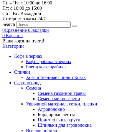
Пн – Чт: с 10:00 до 16:00
Пт: с 10:00 до 15:00
Сб – Вс: Выходной
Интернет заказы 24/7
Search
0
Сравнение
0
Закладки
0
Корзина
Ваша корзина пуста!
Категории
Кофе в зернах
Кофе арабика в зернах
Бленд кофе арабика
Спички
Хозяйственные спички Козак
Сад и огород
Семена
Семена газонной травы
Семена микрозелени
Укрывной материал, сетки, пленки
Агроволокно
Бордюрные ленты
Приствольные круги
Шпильки для агроволокна
Все для полива