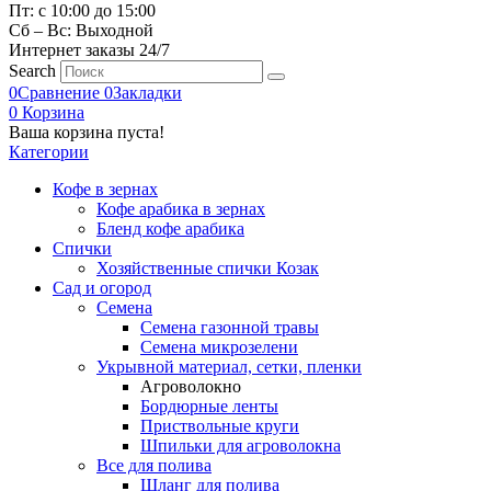
Пт: с 10:00 до 15:00
Сб – Вс: Выходной
Интернет заказы 24/7
Search
0
Сравнение
0
Закладки
0
Корзина
Ваша корзина пуста!
Категории
Кофе в зернах
Кофе арабика в зернах
Бленд кофе арабика
Спички
Хозяйственные спички Козак
Сад и огород
Семена
Семена газонной травы
Семена микрозелени
Укрывной материал, сетки, пленки
Агроволокно
Бордюрные ленты
Приствольные круги
Шпильки для агроволокна
Все для полива
Шланг для полива