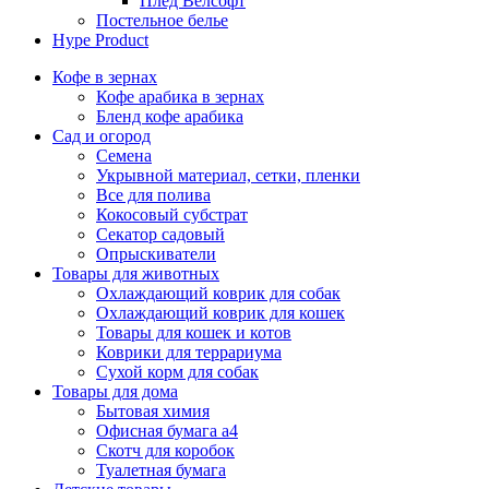
Плед Велсофт
Постельное белье
Hype Product
Кофе в зернах
Кофе арабика в зернах
Бленд кофе арабика
Сад и огород
Семена
Укрывной материал, сетки, пленки
Все для полива
Кокосовый субстрат
Секатор садовый
Опрыскиватели
Товары для животных
Охлаждающий коврик для собак
Охлаждающий коврик для кошек
Товары для кошек и котов
Коврики для террариума
Сухой корм для собак
Товары для дома
Бытовая химия
Офисная бумага а4
Скотч для коробок
Туалетная бумага