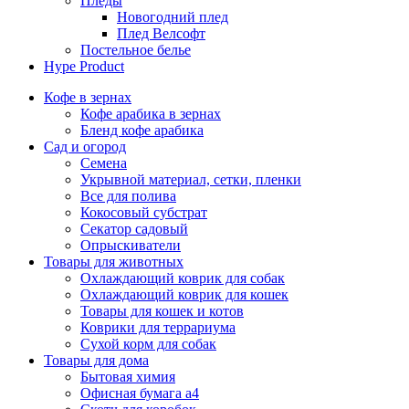
Пледы
Новогодний плед
Плед Велсофт
Постельное белье
Hype Product
Кофе в зернах
Кофе арабика в зернах
Бленд кофе арабика
Сад и огород
Семена
Укрывной материал, сетки, пленки
Все для полива
Кокосовый субстрат
Секатор садовый
Опрыскиватели
Товары для животных
Охлаждающий коврик для собак
Охлаждающий коврик для кошек
Товары для кошек и котов
Коврики для террариума
Сухой корм для собак
Товары для дома
Бытовая химия
Офисная бумага а4