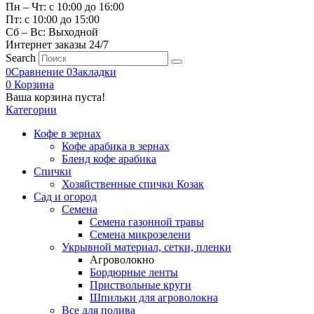
Пн – Чт: с 10:00 до 16:00
Пт: с 10:00 до 15:00
Сб – Вс: Выходной
Интернет заказы 24/7
Search
0
Сравнение
0
Закладки
0
Корзина
Ваша корзина пуста!
Категории
Кофе в зернах
Кофе арабика в зернах
Бленд кофе арабика
Спички
Хозяйственные спички Козак
Сад и огород
Семена
Семена газонной травы
Семена микрозелени
Укрывной материал, сетки, пленки
Агроволокно
Бордюрные ленты
Приствольные круги
Шпильки для агроволокна
Все для полива