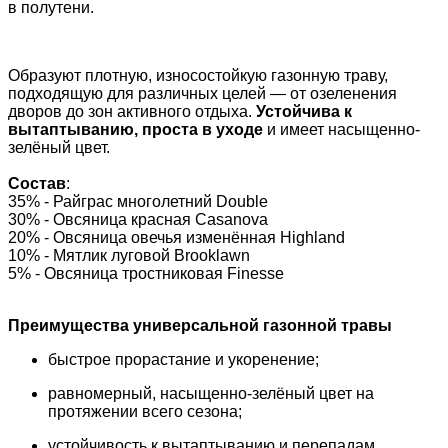
в полутени.
Образуют плотную, износостойкую газонную траву,
подходящую для различных целей — от озеленения
дворов до зон активного отдыха.
Устойчива к
вытаптыванию, проста в уходе
и имеет насыщенно-
зелёный цвет.
Состав
:
35% - Райграс многолетний Double
30% - Овсяница красная Casanova
20% - Овсяница овечья изменённая Highland
10% - Мятлик луговой Brooklawn
5% - Овсяница тростниковая Finesse
Преимущества универсальной газонной травы
быстрое прорастание и укоренение;
равномерный, насыщенно-зелёный цвет на
протяжении всего сезона;
устойчивость к вытаптыванию и перепадам