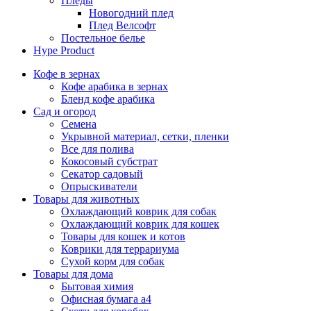
Пледы
Новогодний плед
Плед Велсофт
Постельное белье
Hype Product
Кофе в зернах
Кофе арабика в зернах
Бленд кофе арабика
Сад и огород
Семена
Укрывной материал, сетки, пленки
Все для полива
Кокосовый субстрат
Секатор садовый
Опрыскиватели
Товары для животных
Охлаждающий коврик для собак
Охлаждающий коврик для кошек
Товары для кошек и котов
Коврики для террариума
Сухой корм для собак
Товары для дома
Бытовая химия
Офисная бумага а4