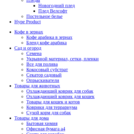
Пледы
Новогодний плед
Плед Велсофт
Постельное белье
Hype Product
Кофе в зернах
Кофе арабика в зернах
Бленд кофе арабика
Сад и огород
Семена
Укрывной материал, сетки, пленки
Все для полива
Кокосовый субстрат
Секатор садовый
Опрыскиватели
Товары для животных
Охлаждающий коврик для собак
Охлаждающий коврик для кошек
Товары для кошек и котов
Коврики для террариума
Сухой корм для собак
Товары для дома
Бытовая химия
Офисная бумага а4