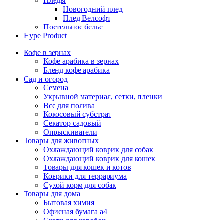
Пледы
Новогодний плед
Плед Велсофт
Постельное белье
Hype Product
Кофе в зернах
Кофе арабика в зернах
Бленд кофе арабика
Сад и огород
Семена
Укрывной материал, сетки, пленки
Все для полива
Кокосовый субстрат
Секатор садовый
Опрыскиватели
Товары для животных
Охлаждающий коврик для собак
Охлаждающий коврик для кошек
Товары для кошек и котов
Коврики для террариума
Сухой корм для собак
Товары для дома
Бытовая химия
Офисная бумага а4