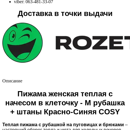
viber: 063-481-33-07
Доставка в точки выдачи
Описание
Пижама женская теплая с
начесом в клеточку - M рубашка
+ штаны Красно-Синяя COSY
Теплая пижама с рубашкой на пуговицах и брюками
–
настоящий оберег тепла и уюта для холодных вечеров.