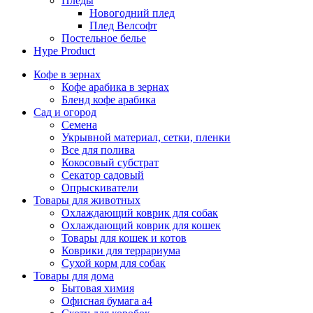
Пледы
Новогодний плед
Плед Велсофт
Постельное белье
Hype Product
Кофе в зернах
Кофе арабика в зернах
Бленд кофе арабика
Сад и огород
Семена
Укрывной материал, сетки, пленки
Все для полива
Кокосовый субстрат
Секатор садовый
Опрыскиватели
Товары для животных
Охлаждающий коврик для собак
Охлаждающий коврик для кошек
Товары для кошек и котов
Коврики для террариума
Сухой корм для собак
Товары для дома
Бытовая химия
Офисная бумага а4