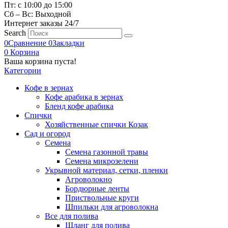
Пт: с 10:00 до 15:00
Сб – Вс: Выходной
Интернет заказы 24/7
Search
0
Сравнение
0
Закладки
0
Корзина
Ваша корзина пуста!
Категории
Кофе в зернах
Кофе арабика в зернах
Бленд кофе арабика
Спички
Хозяйственные спички Козак
Сад и огород
Семена
Семена газонной травы
Семена микрозелени
Укрывной материал, сетки, пленки
Агроволокно
Бордюрные ленты
Приствольные круги
Шпильки для агроволокна
Все для полива
Шланг для полива