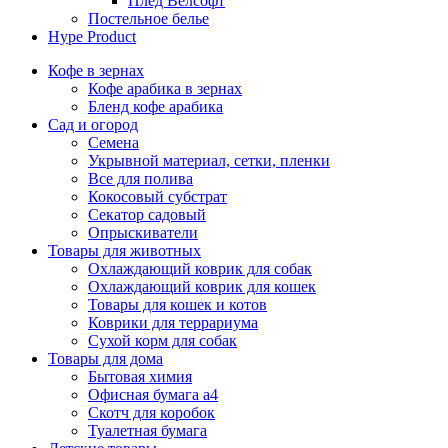
Плед Велсофт
Постельное белье
Hype Product
Кофе в зернах
Кофе арабика в зернах
Бленд кофе арабика
Сад и огород
Семена
Укрывной материал, сетки, пленки
Все для полива
Кокосовый субстрат
Секатор садовый
Опрыскиватели
Товары для животных
Охлаждающий коврик для собак
Охлаждающий коврик для кошек
Товары для кошек и котов
Коврики для террариума
Сухой корм для собак
Товары для дома
Бытовая химия
Офисная бумага а4
Скотч для коробок
Туалетная бумага