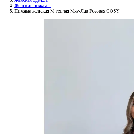
Женская одежда
Женские пижамы
Пижама женская M теплая Мяу-Лав Розовая COSY