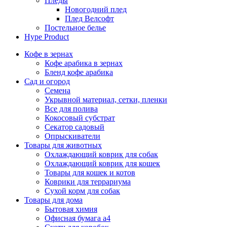
Пледы
Новогодний плед
Плед Велсофт
Постельное белье
Hype Product
Кофе в зернах
Кофе арабика в зернах
Бленд кофе арабика
Сад и огород
Семена
Укрывной материал, сетки, пленки
Все для полива
Кокосовый субстрат
Секатор садовый
Опрыскиватели
Товары для животных
Охлаждающий коврик для собак
Охлаждающий коврик для кошек
Товары для кошек и котов
Коврики для террариума
Сухой корм для собак
Товары для дома
Бытовая химия
Офисная бумага а4