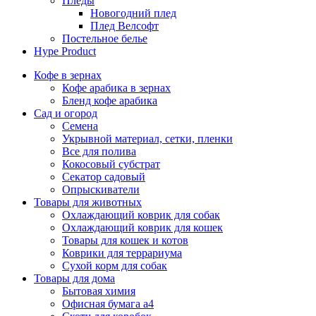
Пледы
Новогодний плед
Плед Велсофт
Постельное белье
Hype Product
Кофе в зернах
Кофе арабика в зернах
Бленд кофе арабика
Сад и огород
Семена
Укрывной материал, сетки, пленки
Все для полива
Кокосовый субстрат
Секатор садовый
Опрыскиватели
Товары для животных
Охлаждающий коврик для собак
Охлаждающий коврик для кошек
Товары для кошек и котов
Коврики для террариума
Сухой корм для собак
Товары для дома
Бытовая химия
Офисная бумага а4