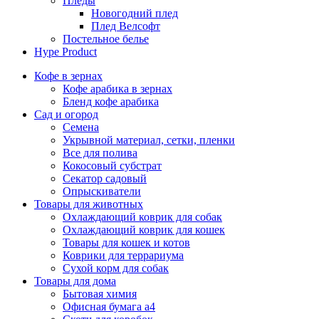
Пледы
Новогодний плед
Плед Велсофт
Постельное белье
Hype Product
Кофе в зернах
Кофе арабика в зернах
Бленд кофе арабика
Сад и огород
Семена
Укрывной материал, сетки, пленки
Все для полива
Кокосовый субстрат
Секатор садовый
Опрыскиватели
Товары для животных
Охлаждающий коврик для собак
Охлаждающий коврик для кошек
Товары для кошек и котов
Коврики для террариума
Сухой корм для собак
Товары для дома
Бытовая химия
Офисная бумага а4