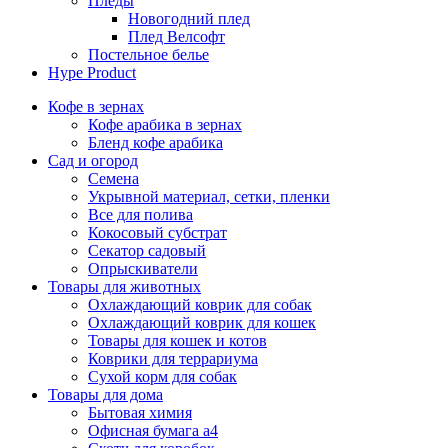
Пледы
Новогодний плед
Плед Велсофт
Постельное белье
Hype Product
Кофе в зернах
Кофе арабика в зернах
Бленд кофе арабика
Сад и огород
Семена
Укрывной материал, сетки, пленки
Все для полива
Кокосовый субстрат
Секатор садовый
Опрыскиватели
Товары для животных
Охлаждающий коврик для собак
Охлаждающий коврик для кошек
Товары для кошек и котов
Коврики для террариума
Сухой корм для собак
Товары для дома
Бытовая химия
Офисная бумага а4