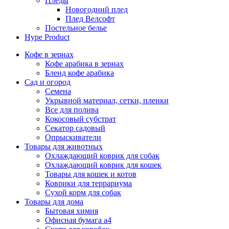
Пледы
Новогодний плед
Плед Велсофт
Постельное белье
Hype Product
Кофе в зернах
Кофе арабика в зернах
Бленд кофе арабика
Сад и огород
Семена
Укрывной материал, сетки, пленки
Все для полива
Кокосовый субстрат
Секатор садовый
Опрыскиватели
Товары для животных
Охлаждающий коврик для собак
Охлаждающий коврик для кошек
Товары для кошек и котов
Коврики для террариума
Сухой корм для собак
Товары для дома
Бытовая химия
Офисная бумага а4