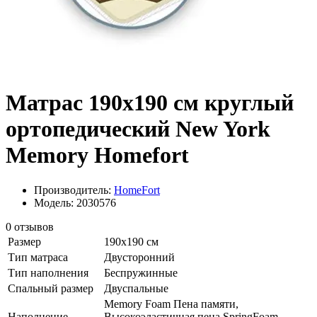
Матрас 190х190 см круглый
ортопедический New York
Memory Homefort
Производитель:
HomeFort
Модель: 2030576
0 отзывов
Размер
190х190 см
Тип матраса
Двусторонний
Тип наполнения
Беспружинные
Спальный размер
Двуспальные
Memory Foam Пена памяти,
Наполнение
Высокоэластичная пена SpringFoam,