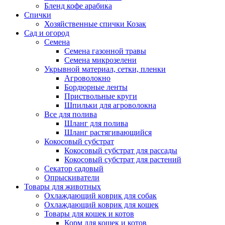
Бленд кофе арабика
Спички
Хозяйственные спички Козак
Сад и огород
Семена
Семена газонной травы
Семена микрозелени
Укрывной материал, сетки, пленки
Агроволокно
Бордюрные ленты
Приствольные круги
Шпильки для агроволокна
Все для полива
Шланг для полива
Шланг растягивающийся
Кокосовый субстрат
Кокосовый субстрат для рассады
Кокосовый субстрат для растений
Секатор садовый
Опрыскиватели
Товары для животных
Охлаждающий коврик для собак
Охлаждающий коврик для кошек
Товары для кошек и котов
Корм для кошек и котов