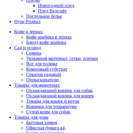
Пледы
Новогодний плед
Плед Велсофт
Постельное белье
Hype Product
Кофе в зернах
Кофе арабика в зернах
Бленд кофе арабика
Сад и огород
Семена
Укрывной материал, сетки, пленки
Все для полива
Кокосовый субстрат
Секатор садовый
Опрыскиватели
Товары для животных
Охлаждающий коврик для собак
Охлаждающий коврик для кошек
Товары для кошек и котов
Коврики для террариума
Сухой корм для собак
Товары для дома
Бытовая химия
Офисная бумага а4