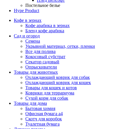
Плед Велсофт
Постельное белье
Hype Product
Кофе в зернах
Кофе арабика в зернах
Бленд кофе арабика
Сад и огород
Семена
Укрывной материал, сетки, пленки
Все для полива
Кокосовый субстрат
Секатор садовый
Опрыскиватели
Товары для животных
Охлаждающий коврик для собак
Охлаждающий коврик для кошек
Товары для кошек и котов
Коврики для террариума
Сухой корм для собак
Товары для дома
Бытовая химия
Офисная бумага а4
Скотч для коробок
Туалетная бумага