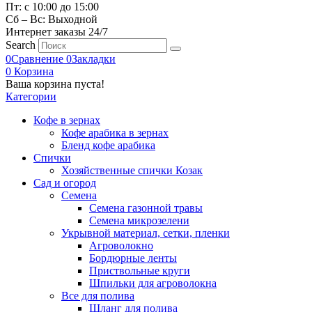
Пт: с 10:00 до 15:00
Сб – Вс: Выходной
Интернет заказы 24/7
Search
0
Сравнение
0
Закладки
0
Корзина
Ваша корзина пуста!
Категории
Кофе в зернах
Кофе арабика в зернах
Бленд кофе арабика
Спички
Хозяйственные спички Козак
Сад и огород
Семена
Семена газонной травы
Семена микрозелени
Укрывной материал, сетки, пленки
Агроволокно
Бордюрные ленты
Приствольные круги
Шпильки для агроволокна
Все для полива
Шланг для полива