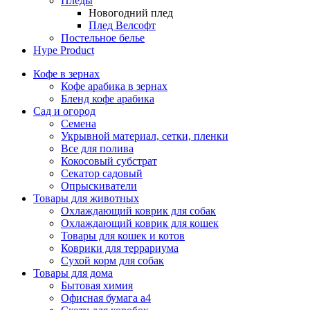
Пледы
Новогодний плед
Плед Велсофт
Постельное белье
Hype Product
Кофе в зернах
Кофе арабика в зернах
Бленд кофе арабика
Сад и огород
Семена
Укрывной материал, сетки, пленки
Все для полива
Кокосовый субстрат
Секатор садовый
Опрыскиватели
Товары для животных
Охлаждающий коврик для собак
Охлаждающий коврик для кошек
Товары для кошек и котов
Коврики для террариума
Сухой корм для собак
Товары для дома
Бытовая химия
Офисная бумага а4